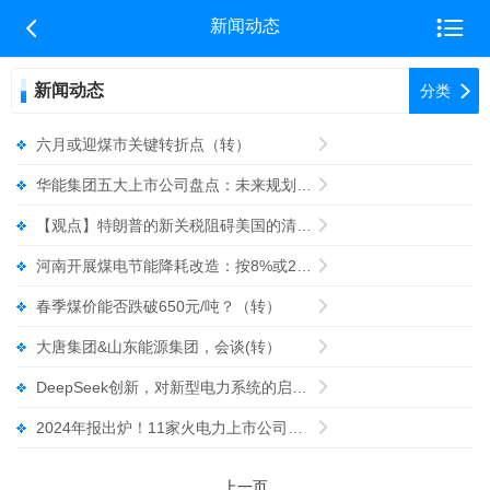


新闻动态
新闻动态

分类
六月或迎煤市关键转折点（转）

华能集团五大上市公司盘点：未来规划、关键绩效等(转）

【观点】特朗普的新关税阻碍美国的清洁能源未来（转）

河南开展煤电节能降耗改造：按8%或22%配置新能源指标(转）

春季煤价能否跌破650元/吨？（转）

大唐集团&山东能源集团，会谈(转）

DeepSeek创新，对新型电力系统的启示（转）

2024年报出炉！11家火电力上市公司谁盈谁亏？（转）

上一页