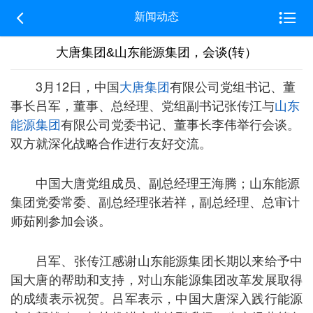


新闻动态
大唐集团&山东能源集团，会谈(转）
3月12日，中国
大唐集团
有限公司党组书记、董
事长吕军，董事、总经理、党组副书记张传江与
山东
能源集团
有限公司党委书记、董事长李伟举行会谈。
双方就深化战略合作进行友好交流。
中国大唐党组成员、副总经理王海腾；山东能源
集团党委常委、副总经理张若祥，副总经理、总审计
师茹刚参加会谈。
吕军、张传江感谢山东能源集团长期以来给予中
国大唐的帮助和支持，对山东能源集团改革发展取得
的成绩表示祝贺。吕军表示，中国大唐深入践行能源