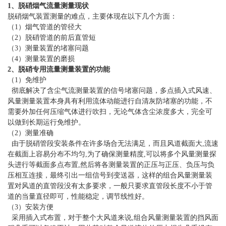
1、脱硝烟气流量测量现状
脱硝烟气装置测量的难点，主要体现在以下几个方面：
（1）烟气管道的管径大
（2）脱硝管道的前后直管短
（3）测量装置的堵塞问题
（4）测量装置的磨损
2、脱硝专用
流量测量装置的功能
（1）免维护
彻底解决了含尘气流测量装置的信号堵塞问题，多点插入式风速、
风量测量装置本身具有利用流体动能进行自清灰防堵塞的功能，不
需要外加任何压缩气体进行吹扫，无论气体含尘浓度多大，完全可
以做到长期运行免维护。
（2）测量准确
由于脱硝管段安装条件在许多场合无法满足，而且风道截面大,流速
在截面上容易分布不均匀,为了确保测量精度,可以将多个风量测量探
头进行等截面多点布置,然后将各测量装置的正压与正压、负压与负
压相互连接，最终引出一组信号到变送器，这样的组合风量测量装
置对风道的直管段没有太多要求，一般只要求直管段长度不小于管
道的当量直径即可，性能稳定，调节线性好。
（3）安装方便
采用插入式布置，对于整个大风道来说,组合风量测量装置的挡风面